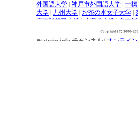
外国語大学
|
神戸市外国語大学
|
一橋
大学
|
九州大学
|
お茶の水女子大学
|
京医科歯科大学
|
北海道大学
|
名古屋
広島大学
|
防衛大学校
|
慶應義塾大学
大学
|
立命館大学
|
津田塾大学
|
日本
■tatujin.info チャンネル
|
オンライン
学
|
成城大学
|
中央大学
|
明治大学
|
FX外国為替証拠金取引
|
自動車保険
学
|
東京慈恵会医科大学
|
日本医科大
ード比較
|
内職節約情報
|
電話番号/
学
|
京都薬科大学
|
北里大学
|
麻布大
■おすすめピックアップ！
|
バイト情
校
|
海上保安大学校
|
水産大学校
|
日
とコム
|
イー・トレード証券
|
楽天証
イブドア証券
|
オリックス証券
|